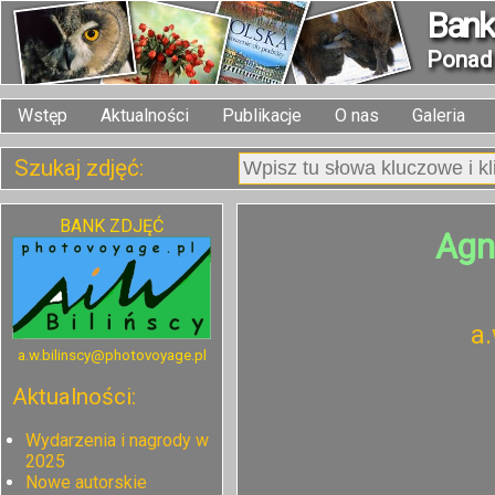
Bank 
Pona
Wstęp
Aktualności
Publikacje
O nas
Galeria
Szukaj zdjęć:
BANK ZDJĘĆ
Agn
a
a.w.bilinscy@photovoyage.pl
Aktualności:
Wydarzenia i nagrody w
2025
Nowe autorskie