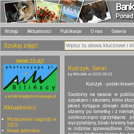
Bank 
Pona
Wstęp
Aktualności
Publikacje
O nas
Galeria
Szukaj zdjęć:
BANK ZDJĘĆ
Kulczyk. Serin.
by Włodek on 2012-05-22
Kulczyk - polski krewny
Siedzimy na tarasie w pobli
a.w.bilinscy@photovoyage.pl
szpakami i sikorami, które zł
jakieś irytujące dźwięki dob
Aktualności:
idziemy po lornetkę i z niemał
szeleszcząco-zgrzytającej 
Wydarzenia i nagrody w
wyczytaliśmy, bliski krewny ka
2025
w rodzinie sprawiedliwie. Cho
Nowe autorskie