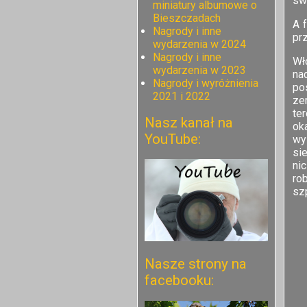
sw
miniatury albumowe o
Bieszczadach
A 
Nagrody i inne
prz
wydarzenia w 2024
Nagrody i inne
Wł
wydarzenia w 2023
na
Nagrody i wyróżnienia
po
2021 i 2022
zer
te
Nasz kanał na
ok
YouTube:
wy
si
ni
ro
szp
Nasze strony na
facebooku: