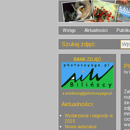
Wstęp
Aktualności
Publik
Szukaj zdjęć:
BANK ZDJĘĆ
Pt
by 
Za
a.w.bilinscy@photovoyage.pl
ro
ze
Aktualności:
zd
mn
Wydarzenia i nagrody w
ci
2025
ws
Nowe autorskie