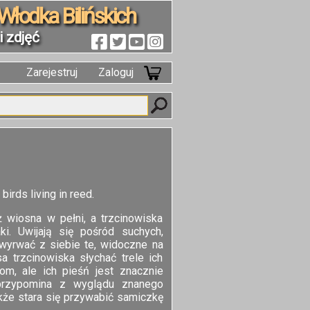
Włodka Bilińskich
 zdjęć
Zarejestruj
Zaloguj
irds living in reed.
ż wiosna w pełni, a trzcinowiska
i. Uwijają się pośród suchych,
y wyrwać z siebie te, widoczne na
a trzcinowiska słychać trele ich
om, ale ich pieśń jest znacznie
 przypomina z wyglądu znanego
kże stara się przywabić samiczkę