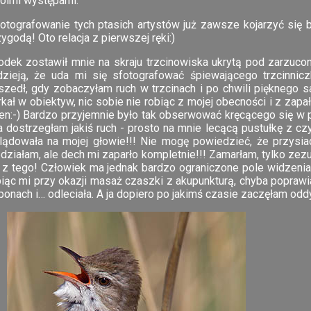
oimi występami.
fotografowanie tych ptasich artystów już zawsze kojarzyć się
ygodą! Oto relacja z pierwszej ręki:)
odek zostawił mnie na skraju trzcinowiska ukrytą pod zarzuco
dzieją, że uda mi się sfotografować śpiewającego trzcinnicz
szedł, gdy zobaczyłam ruch w trzcinach i po chwili pięknego 
kał w obiektyw, nic sobie nie robiąc z mojej obecności i z zapa
ren:-) Bardzo przyjemnie było tak obserwować kręcącego się w 
a dostrzegłam jakiś ruch - prosto na mnie lecącą pustułkę z c
lądowała na mojej głowie!!! Nie mogę powiedzieć, że przysia
edziałam, ale dech mi zaparło kompletnie!!! Zamarłam, tylko zez
c z tego! Człowiek ma jednak bardzo ograniczone pole widzenia. 
biąc mi przy okazji masaż czaszki z akupunkturą, chyba popraw
onach i… odleciała. A ja dopiero po jakimś czasie zaczęłam oddy