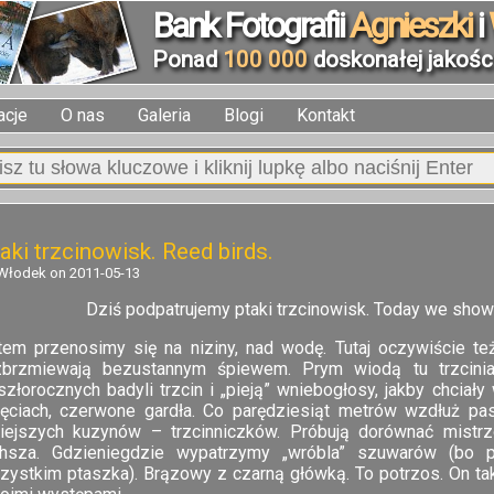
Bank Fotografii
Agnieszki
i
Ponad
100 000
doskonałej jakości
acje
O nas
Galeria
Blogi
Kontakt
aki trzcinowisk. Reed birds.
Włodek on 2011-05-13
Dziś podpatrujemy ptaki trzcinowisk. Today we show b
tem przenosimy się na niziny, nad wodę. Tutaj oczywiście te
zbrzmiewają bezustannym śpiewem. Prym wiodą tu trzciniak
szłorocznych badyli trzcin i „pieją” wniebogłosy, jakby chciał
jęciach, czerwone gardła. Co parędziesiąt metrów wzdłuż pas
iejszych kuzynów – trzcinniczków. Próbują dorównać mistrz
chsza. Gdzieniegdzie wypatrzymy „wróbla” szuwarów (bo
zystkim ptaszka). Brązowy z czarną główką. To potrzos. On ta