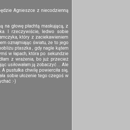
 będzie Agnieszce z niecodzienną
ną na głowę płachtą maskującą, z
ka. I rzeczywiście, ledwo sobie
samczyka, który z zaciekawieniem
łem oznajmiając światu, że to jego
pobliżu ptaszka , gdy nagle kątem
zymś w łapach, która po sekundzie
dłam z wrażenia, bo już przecież
ując usiłowałam ją zobaczyć … Ale
A pustułka chwilę powierciła się,
iała sobie ułożenie tego czegoś w
chać :-)