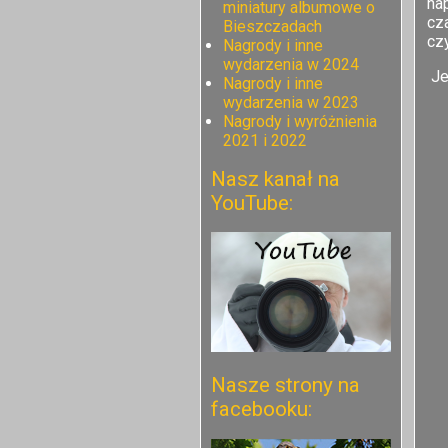
na
miniatury albumowe o
cza
Bieszczadach
czy
Nagrody i inne
wydarzenia w 2024
Jer
Nagrody i inne
wydarzenia w 2023
Nagrody i wyróżnienia
2021 i 2022
Nasz kanał na
YouTube:
Nasze strony na
facebooku: