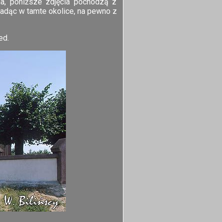
a, poniższe zdjęcia pochodzą z
 jadąc w tamte okolice, na pewno z
ed.