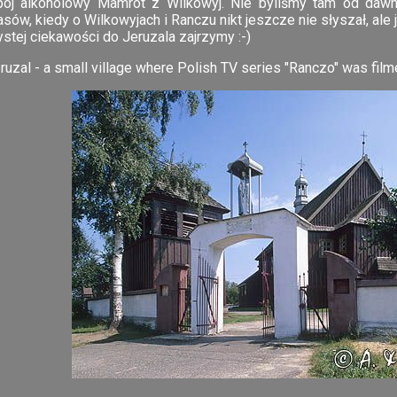
pój alkoholowy Mamrot z Wilkowyj. Nie byliśmy tam od dawn
sów, kiedy o Wilkowyjach i Ranczu nikt jeszcze nie słyszał, ale
stej ciekawości do Jeruzala zajrzymy :-)
uzal - a small village where Polish TV series "Ranczo" was film