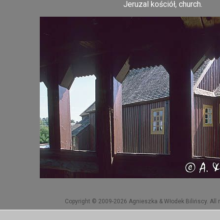
Jeruzal kościół, church.
Copyright © 2009-2026 Agnieszka & Włodek Bilińscy. All r