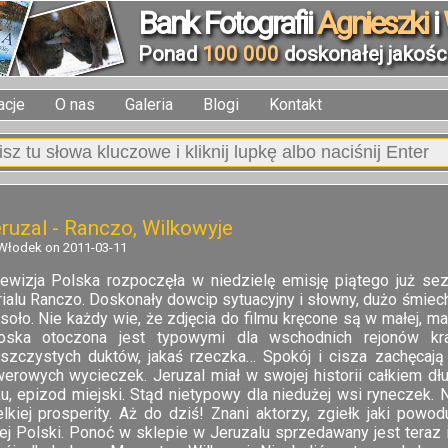
Bank Fotografii
Agnieszki
i
Ponad
100 000
doskonałej jakości
acje
O nas
Galeria
Blogi
Kontakt
ruzal - Ranczo, Wilkowyje
Włodek on 2011-03-11
lewizja Polska rozpoczęła w niedzielę emisję piątego już se
ialu Ranczo. Doskonały dowcip sytuacyjny i słowny, dużo śmiechu
soło. Nie każdy wie, że zdjęcia do filmu kręcone są w małej, m
oska otoczona jest typowymi dla wschodnich rejonów kra
aszczystych duktów, jakaś rzeczka… Spokój i cisza zachęcaj
werowych wycieczek. Jeruzal miał w swojej historii całkiem dł
ku, epizod miejski. Stąd nietypowy dla niedużej wsi ryneczek.
elkiej prosperity. Aż do dziś! Znani aktorzy, zgiełk jaki powod
łej Polski. Ponoć w sklepie w Jeruzalu sprzedawany jest ter