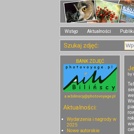
Wstęp
Aktualności
Publik
Szukaj zdjęć:
BANK ZDJĘĆ
Je
by 
Te
ser
we
a.w.bilinscy@photovoyage.pl
Wi
pi
Aktualności:
ro
ro
Wydarzenia i nagrody w
wi
2025
ca
Nowe autorskie