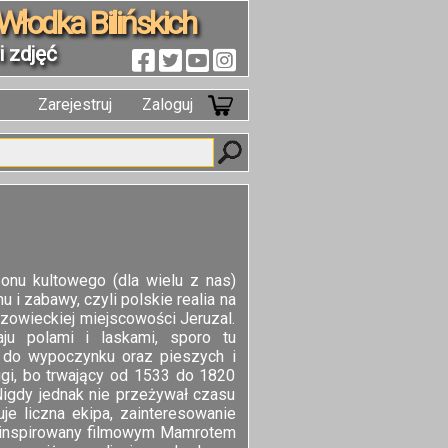
Włodka Bilińskich
 zdjęć
Zarejestruj
Zaloguj
zonu kultowego (dla wielu z nas)
 i zabawy, czyli polskie realia na
azowieckiej miejscowości Jeruzal.
ju polami i laskami, sporo tu
ą do wypoczynku oraz pieszych i
ugi, bo trwający od 1533 do 1820
 Nigdy jednak nie przeżywał czasu
uje liczna ekipa, zainteresowanie
az inspirowany filmowym Mamrotem