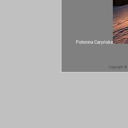
Połonina Caryńska
Copyright © 