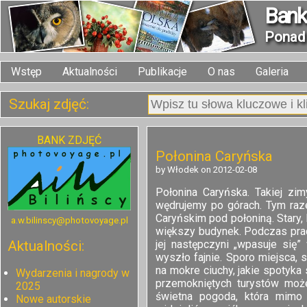
Bank 
Pona
Wstęp
Aktualności
Publikacje
O nas
Galeria
Szukaj zdjęć:
BANK ZDJĘĆ
Połonina Caryńska
by Włodek on 2012-02-08
Połonina Caryńska. Takiej zi
wędrujemy po górach. Tym raz
Caryńskim pod połoniną. Stary,
a.w.bilinscy@photovoyage.pl
większy budynek. Podczas prac
jej następczyni „wpasuje się
Aktualności:
wyszło fajnie. Sporo miejsca, 
na mokre ciuchy, jakie spotyka
Wydarzenia i nagrody w
przemokniętych turystów może
2025
świetna pogoda, która mimo 
Nowe autorskie