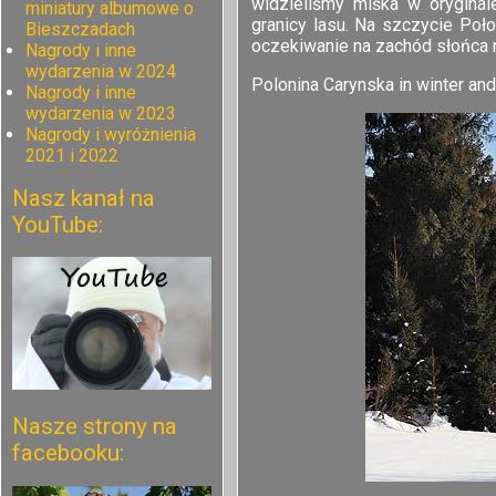
widzieliśmy miśka w oryginale
miniatury albumowe o
granicy lasu. Na szczycie Poło
Bieszczadach
oczekiwanie na zachód słońca n
Nagrody i inne
wydarzenia w 2024
Polonina Carynska in winter an
Nagrody i inne
wydarzenia w 2023
Nagrody i wyróżnienia
2021 i 2022
Nasz kanał na
YouTube:
Nasze strony na
facebooku: