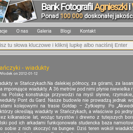
Bank Fotografii
Agnieszki
i
Ponad
100 000
doskonałej jakości
acje
O nas
Galeria
Blogi
Kontakt
ańczyki - wiadukty
Włodek on 2012-01-12
adukty w Stańczykach.Na dalekiej północy, za górami, za lasam
a imponujące wiadukty. A 36 metrów pod nimi płynie niewielka 
k na Polskę konstrukcja przywodzi na myśl słynne, rzymskie,
wedukty Pont du Gard. Nasze budowle nie prowadzą jednak wo
stami kolejowymi na trasie Gołdap – Żytkiejmy. Po „Akwedu
ektórzy określają wiadukty w Stańczykach, a właściwie po jedny
zez kilkanaście lat, wożąc turystów i drewno z tutejszych bor
lski pod ich arkadami funkcjonowała studencka baza namioto
ło sobie z nich skoczyć na bungee. Dziś teren wokół wiadukt