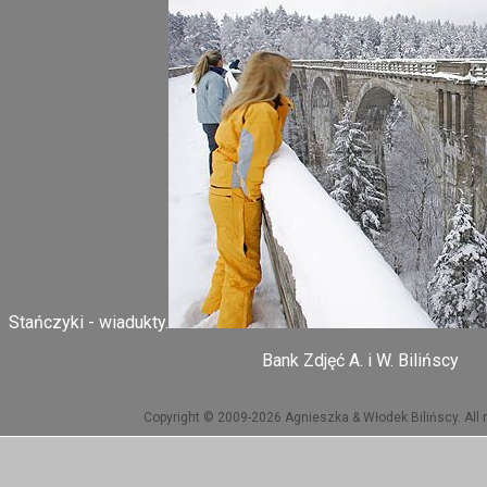
Stańczyki - wiadukty.
Bank Zdjęć A. i W. Bilińscy
Copyright © 2009-2026 Agnieszka & Włodek Bilińscy. All r