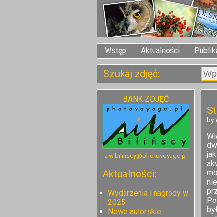
Wstęp
Aktualności
Publik
Szukaj zdjęć:
BANK ZDJĘĆ
St
by 
Wi
dw
ja
a.w.bilinscy@photovoyage.pl
ak
mo
Aktualności:
ni
pr
Wydarzenia i nagrody w
Po
2025
by
Nowe autorskie