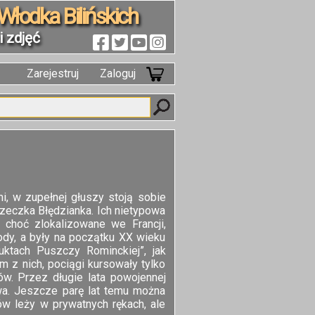
Włodka Bilińskich
 zdjęć
Zarejestruj
Zaloguj
i, w zupełnej głuszy stoją sobie
rzeczka Błędzianka. Ich nietypowa
 choć zlokalizowane we Francji,
dy, a były na początku XX wieku
ktach Puszczy Rominckiej”, jak
m z nich, pociągi kursowały tylko
ów. Przez długie lata powojennej
wa. Jeszcze parę lat temu można
ów leży w prywatnych rękach, ale