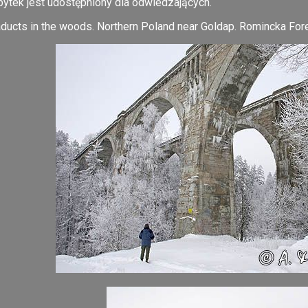
bytek jest udostępniony dla odwiedzających.
aducts in the woods. Northern Poland near Goldap. Romincka Fore