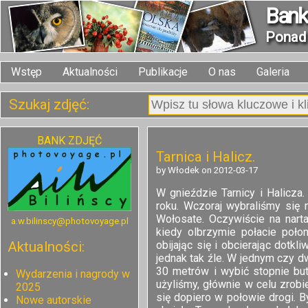
Bank 
Pona
Wstęp
Aktualności
Publikacje
O nas
Galeria
Szukaj zdjęć:
BANK ZDJĘĆ
Tarnica i Halicz.
by Włodek on 2012-03-17
W gnieździe Tarnicy i Halicz
roku. Wczoraj wybraliśmy się
Wołosate. Oczywiście na nart
a.w.bilinscy@photovoyage.pl
kiedy olbrzymie połacie połon
obijając się i obcierając dotkl
Aktualności:
jednak tak źle. W jednym czy d
30 metrów i wybić stopnie but
Wydarzenia i nagrody w
użyliśmy, głównie w celu zrobie
2025
się dopiero w połowie drogi. B
Nowe autorskie