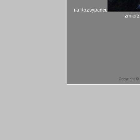
na Rozsypańcu
zmierzc
Copyright © 