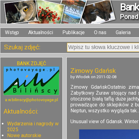
Bank 
Pona
Wstęp
Aktualności
Publikacje
O nas
Galeria
Szukaj zdjęć:
BANK ZDJĘĆ
Zimowy Gdańsk
by Włodek on 2011-02-08
Zimowy GdańskOstatnio zima
Zabytkowy Żuraw stojący nad 
otoczone białą taflą duże jach
a.w.bilinscy@photovoyage.pl
prowadzące do sklepików z bur
Neptun, wszystko wygląda tak…
Aktualności:
Unusual view of Gdansk. Winter 
Wydarzenia i nagrody w
2025
Nowe autorskie