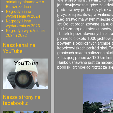
wiele drewnianych willi z tamty
miniatury albumowe o
jest dwujęzyczne, gdyż zaledw
Bieszczadach
podstawowy podaje język szwed
Nagrody i inne
przystanią jachtową w Finland
wydarzenia w 2024
Żeglarstwo ma w tym mieście dł
Nagrody i inne
lat. Od lat organizowane są tu 
wydarzenia w 2023
także zmorą dla mieszkańców, 
Nagrody i wyróżnienia
i butelek pozostawionych na tr
2021 i 2022
pomieścić około 1000 jachtów, 
bowiem z okolicznych archipela
Nasz kanał na
kotwicowiskach pośród skał. Tyc
YouTube:
granicach miasta naliczono oko
z liczącej ponoć aż 130 km lini
Hanko uznawane jest za najbard
pobliski archipelag roztacza si
Nasze strony na
facebooku: