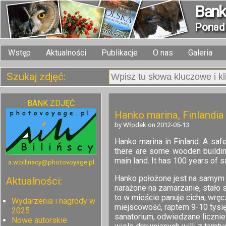
Bank 
Pona
Wstęp
Aktualności
Publikacje
O nas
Galeria
Szukaj zdjęć:
BANK ZDJĘĆ
Hanko marina, Finlandia
by Włodek on 2012-05-13
Hanko marina in Finland. A safe
there are some wooden building
main land. It has 100 years of sa
a.w.bilinscy@photovoyage.pl
Hanko położone jest na samym p
Aktualności:
narażone na zamarzanie, stało 
to w mieście panuje cicha, wrę
Wydarzenia i nagrody w
miejscowość, raptem 9-10 tysię
2025
sanatorium, odwiedzane licznie
Nowe autorskie