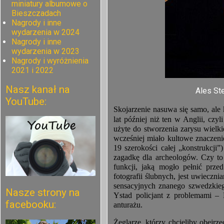
miniatury albumowe o
Bieszczadach
Nagrody i inne
wydarzenia w 2024
Nagrody i inne
wydarzenia w 2023
Nagrody i wyróżnienia
2021 i 2022
Nasz kanał na
Ales St
YouTube:
Skojarzenie nasuwa się samo, ale
lat później niż ten w Anglii, czy
użyte do stworzenia zarysu wielkie
wcześniej miało kultowe znaczeni
19 szerokości całej „konstrukcji
zagadkę dla archeologów. Czy to
funkcji, jaką mogło pełnić prze
fotografii ślubnych, jest uwieczn
sensacyjnych znanego szwedzkieg
Nasze strony na
Ystad policjant z problemami – 
facebooku:
anturażu.
Żeglarze, którzy chcieliby obejrz