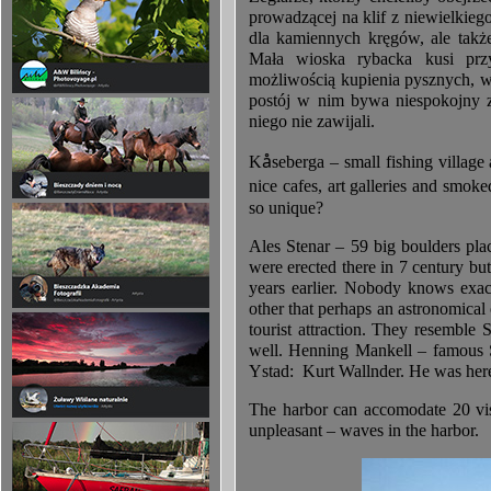
prowadzącej na klif z niewielkie
dla kamiennych kręgów, ale takż
Mała wioska rybacka kusi przy
możliwością kupienia pysznych, w
postój w nim bywa niespokojny z
niego nie zawijali.
å
K
seberga – small fishing village
nice cafes, art galleries and smok
so unique?
Ales Stenar – 59 big boulders pla
were erected there in 7 century 
years earlier. Nobody knows exact
other that perhaps an astronomical o
tourist attraction. They resemble 
well. Henning Mankell – famous Sw
Ystad: Kurt Wallnder. He was here 
The harbor can accomodate 20 visi
unpleasant – waves in the harbor.