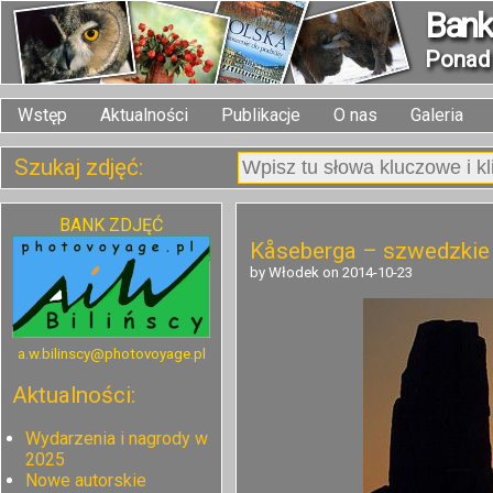
Bank 
Pona
Wstęp
Aktualności
Publikacje
O nas
Galeria
Szukaj zdjęć:
BANK ZDJĘĆ
Kåseberga – szwedzkie
by Włodek on 2014-10-23
a.w.bilinscy@photovoyage.pl
Aktualności:
Wydarzenia i nagrody w
2025
Nowe autorskie