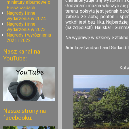
charakteryzuje się wysokimi sk
miniatury albumowe o
Godzinami można włóczyć się p
Bieszczadach
terenu pokryta jest jednak bar
Nagrody i inne
zabrać ze sobą ponton i spe
wydarzenia w 2024
wokół jest bez liku. Najbardzie
Nagrody i inne
(na zdjęciach), Hallskär i Gumma
wydarzenia w 2023
Nagrody i wyróżnienia
Na wyprawę w szkiery Sztokhol
2021 i 2022
Arholma-Landsort and Gotland. 
Nasz kanał na
YouTube:
Kotw
Nasze strony na
facebooku: