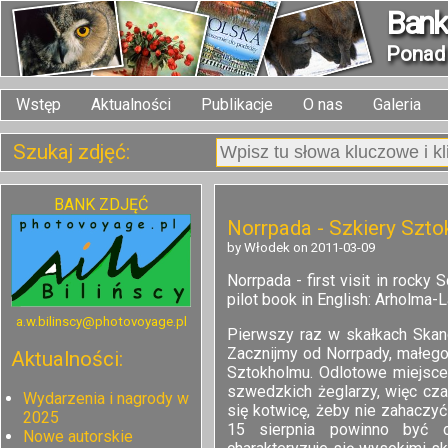
Bank 
Pona
Wstęp
Aktualności
Publikacje
O nas
Galeria
Szukaj zdjęć:
BANK ZDJĘĆ
Norrpada - Szkiery Szt
by Włodek on 2011-03-09
Norrpada - first visit in rocky
pilot book in English: Arholma-
a.w.bilinscy@photovoyage.pl
Pierwszy raz w skałkach Skand
Zacznijmy od Norrpady, małego
Aktualności:
Sztokholmu. Odlotowe miejsce,
szwedzkich żeglarzy, więc cza
Wydarzenia i nagrody w
się kotwicę, żeby nie zahaczyć
2025
15 sierpnia powinno być c
Nowe autorskie