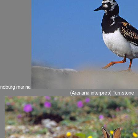
ndburg marina.
(Arenaria interpres) Turnstone