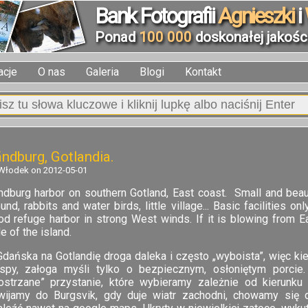
Bank Fotografii
Agnieszki
i
Ponad
100 000
doskonałej jakości
acje
O nas
Galeria
Blogi
Kontakt
ndburg, Gotlandia.
Włodek on 2012-05-01
ndburg harbor on southern Gotland, East coast. Small and beau
und, rabbits and water birds, little village... Basic facilities 
od refuge harbor in strong West winds. If it is blowing from 
e of the island.
dańska na Gotlandię droga daleka i często „wyboista”, więc kie
spy, załoga myśli tylko o bezpiecznym, osłoniętym porcie
iostrzane” przystanie, które wybieramy zależnie od kierunku
wijamy do Burgsvik, gdy duje wiatr zachodni, chowamy się 