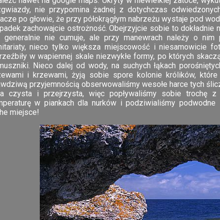
aleźć nawet na google maps. Ukryty w niewielkiej zatoce, wykut
zgwiazdy, nie przypomina żadnej z dotychczas odwiedzonyc
łacze po głowie, że przy półokrągłym nabrzeżu wystaje pod wod
padek zachowajcie ostrożność. Obejrzyjcie sobie to dokładnie na
ę generalnie nie cumuje, ale przy manewrach należy o nim 
nitariaty, nieco tylko większa miejscowość i niesamowicie f
rzeźbiły w wapiennej skale niezwykłe formy, po których skac
muszniki. Nieco dalej od wody, na suchych łąkach porośnięty
zewami i krzewami, żyją sobie spore kolonie królików, które
awdziwą przyjemnością obserwowaliśmy wesołe harce tych ślic
ła czysta i przejrzysta, więc popływaliśmy sobie trochę 
mperaturę w piankach dla nurków i podziwialiśmy podwodne
che miejsce!