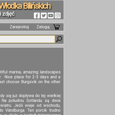
Włodka Bilińskich
 zdjęć
Zarejestruj
Zaloguj
tiful marina, amazing landscapes
only. Nice place for 2-3 days and a
East choose Burgsvik on the other
dy się już dopływa do tej wielkiej
. Na południu Gotlandu są dwie
 wiatru. Jeśli wieje od wschodu,
do Vändburga. Ten porcik trudno