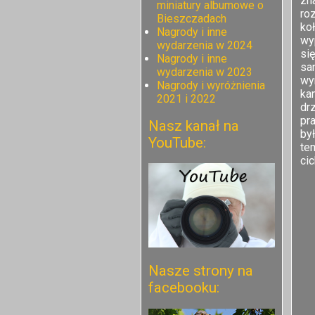
zn
miniatury albumowe o
ro
Bieszczadach
ko
Nagrody i inne
wy
wydarzenia w 2024
si
Nagrody i inne
sa
wydarzenia w 2023
wy
Nagrody i wyróżnienia
ka
2021 i 2022
dr
pr
Nasz kanał na
by
YouTube:
te
ci
Nasze strony na
facebooku: