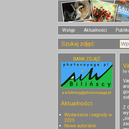
Wstęp
Aktualności
Publik
Szukaj zdjęć:
BANK ZDJĘĆ
Vä
by 
Vä
aro
go
a.w.bilinscy@photovoyage.pl
sid
Aktualności:
Z G
wy
Wydarzenia i nagrody w
„s
2025
za
Nowe autorskie