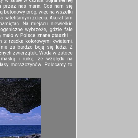
y w skale w kształt trójramiennej
h przez nas marin. Coś nam się
ą betonowy próg, więc na wszelki
 satelitarnym zdjęciu. Akurat tam
pamiętać. Na miejscu niewielkie
otogeniczne wybrzeże, gdzie fale
zą mało w Polsce znane ptaszki –
ch z rzadka kolorowymi kwiatami,
 nie za bardzo boją się ludzi. Z
znych zwierzątek. Woda w zatoce
z maską i rurką, ze względu na
 lasy morszczynów. Polecamy to