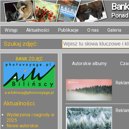
Bank 
Pona
Wstęp
Aktualności
Publikacje
O nas
Galeria
Szukaj zdjęć:
BANK ZDJĘĆ
Autorskie albumy
Cza
Rekla
a.w.bilinscy@photovoyage.pl
Aktualności:
Rekla
Wydarzenia i nagrody w
2025
Nowe autorskie