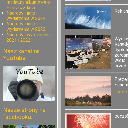
miniatury albumowe o
Bieszczadach
Rekla
Nagrody i inne
wydarzenia w 2024
Nagrody i inne
wydarzenia w 2023
Nagrody i wyróżnienia
Wysta
2021 i 2022
Kanady
dyplo
Nasz kanał na
zorga
YouTube:
wiele
przeds
Preze
Sanem 
Obejrzy
Nasze strony na
poczt
facebooku: