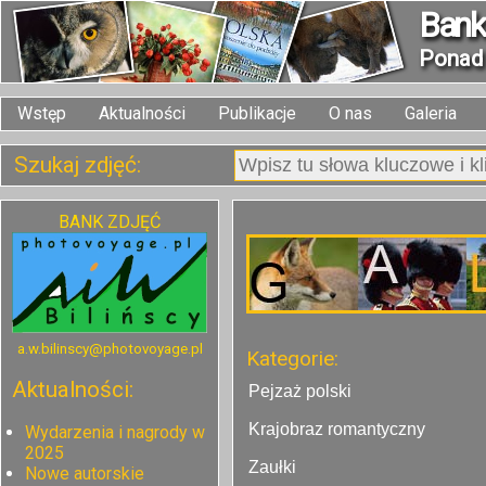
Bank 
Pona
Wstęp
Aktualności
Publikacje
O nas
Galeria
Szukaj zdjęć:
BANK ZDJĘĆ
a.w.bilinscy@photovoyage.pl
Kategorie:
Aktualności:
Pejzaż polski
Krajobraz romantyczny
Wydarzenia i nagrody w
2025
Zaułki
Nowe autorskie