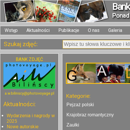
Bank 
Pona
Wstęp
Aktualności
Publikacje
O nas
Galeria
Szukaj zdjęć:
BANK ZDJĘĆ
a.w.bilinscy@photovoyage.pl
Kategorie:
Aktualności:
Pejzaż polski
Krajobraz romantyczny
Wydarzenia i nagrody w
2025
Zaułki
Nowe autorskie