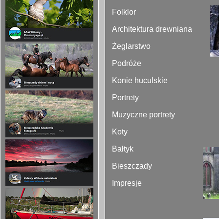
Folklor
Architektura drewniana
Żeglarstwo
Podróże
Konie huculskie
Portrety
Muzyczne portrety
Koty
Bałtyk
Bieszczady
Impresje